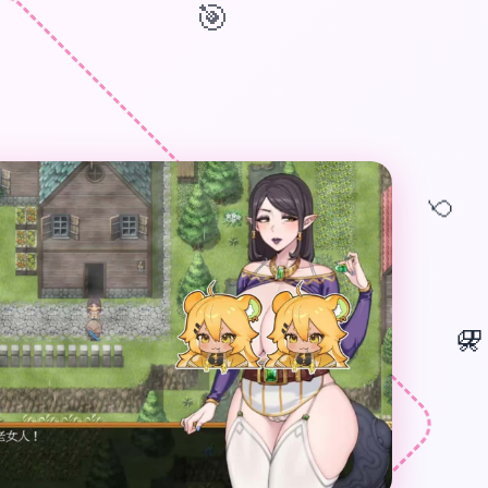
🎯
🎈
🎁