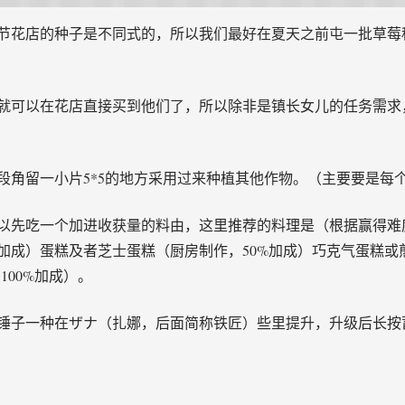
节花店的种子是不同式的，所以我们最好在夏天之前屯一批草莓
就可以在花店直接买到他们了，所以除非是镇长女儿的任务需求
段角留一小片5*5的地方采用过来种植其他作物。（主要要是每
以先吃一个加进收获量的料由，这里推荐的料理是（根据赢得难
％加成）蛋糕及者芝士蛋糕（厨房制作，50%加成）巧克气蛋糕或
100%加成）。
锤子一种在ザナ（扎娜，后面简称铁匠）些里提升，升级后长按