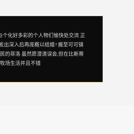
活与个化好多彩的个人物们愉快处交流 正
发出深入后再庞概以结婚? 搬至可可镇
民的菲洛 虽然愿澄清误会,但在比斯蒂
的牧场生活并且不错