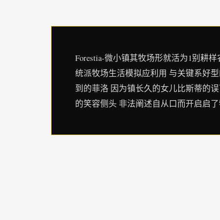
Forestia-微小镇其牧场形就活为
统派牧场生活模拟应利用 与关键系好型
到的菲洛 因为镇长久的女儿比斯蒂的误
的笑容侧头 非法阐述自从口而开启启了