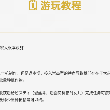
🗓️ 游玩教程
-4宏大根本设施
1个机制作，但是返本慢，投入崇高型的特点导致我们存在于大
批量种植作物。
收获后给ビスティ（碧丝蒂，后面简称镇时女儿）完成任务可按
要稀少量种植恰是可以终。