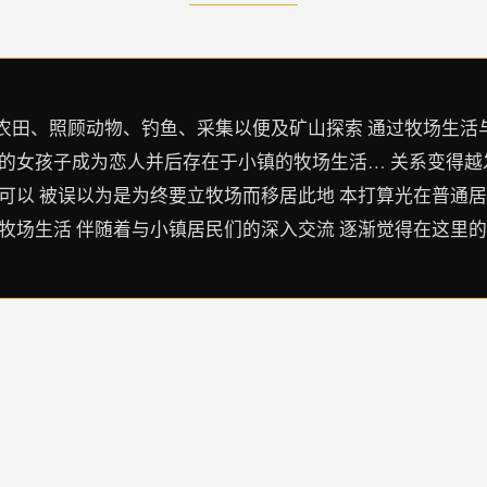
1别耕样农田、照顾动物、钓鱼、采集以便及矿山探索 通过牧场生
的女孩子成为恋人并后存在于小镇的牧场生活… 关系变得越
可以 被误以为是为终要立牧场而移居此地 本打算光在普通居
牧场生活 伴随着与小镇居民们的深入交流 逐渐觉得在这里