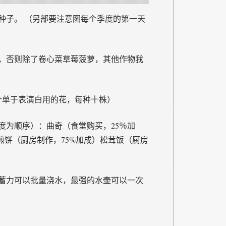
种子。 （另部要注意图每个季度的第一天
，否则除了卷心菜草莓菠萝，其他作物我
个单于表演白用的花，每种十株）
度为顺序）：曲奇（食堂购买，25％加
煎饼（厨房制作，75%加成）松茸饭（厨房
蓄力可以批量浇水，最强的水壶可以一次