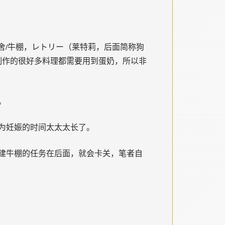
舍/牛棚，レトリー（莱特莉，后面简称狗
制作的很好多料理都需要用到蛋奶，所以非
。
为妊娠的时间太太太长了。
建牛棚的任务在后面，就会卡关，笔者自