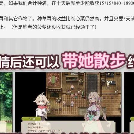
如果我们合计种满，在十天后就至少能收获15*15*840=189
莓和其它作物了。种草莓的收益比卷心菜仍然高，并且只要5天
止。（但是笔者的菠萝还没收获就已经通于了）