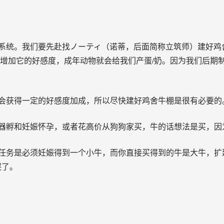
系统。我们要先赴找ノーティ（诺蒂，后面简称立筑师）建好鸡
话增加它的好感度，成年动物就会给我们产蛋/奶。因为我们后期
会获得一定的好感度加成，所以尽快建好鸡舍牛棚是很有必要的
器孵和妊娠怀孕，或者花高价从狗狗家买，牛的话想法是买，因
任务是必须妊娠得到一个小牛，而你直接买得到的牛是大牛，扩
哭了。