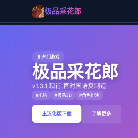
极品采花郎
🧬 热门游戏
极品采花郎
v1.3.1,现行,官对国语复制造
#电脑
#极品3D
#角色扮演
汉化版下载
了解更多