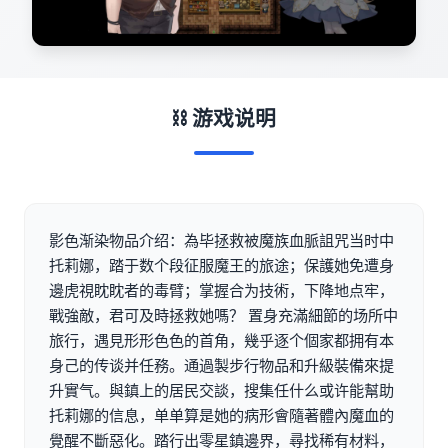
⛓️ 游戏说明
影色渐染物品介绍：為毕拯救被魔族血脈詛咒当时中
托莉娜，踏于数个段征服魔王的旅途；保護她免遭身
邊虎視眈眈者的毒臂；掌握合为技術，下降地点牢，
戰強敵，君可及時拯救她嗎？ 置身充滿細節的场所中
旅行，遇見形形色色的首角，幾乎逐个個家都拥有本
身己的传谈并任務。通過製步行物品和升級裝備來提
升實气。與鎮上的居民交談，搜集任什么或许能幫助
托莉娜的信息，单单算是她的病形會隨著體內魔血的
覺醒不斷惡化。踏行出零星鎮邊界，尋找稀有材料，