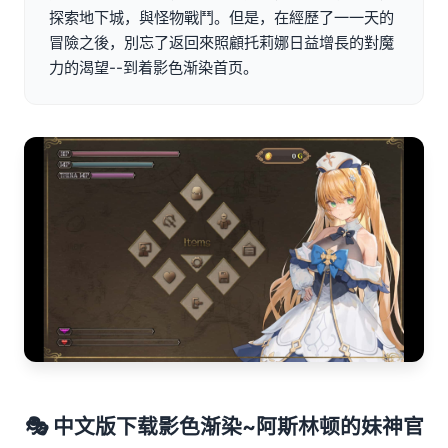
探索地下城，與怪物戰鬥。但是，在經歷了一一天的
冒險之後，別忘了返回來照顧托莉娜日益增長的對魔
力的渴望--到着影色渐染首页。
🎭 中文版下载影色渐染~阿斯林顿的妹神官