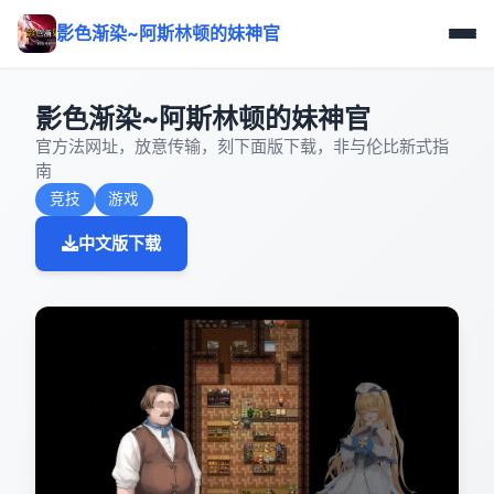
影色渐染~阿斯林顿的妹神官
影色渐染~阿斯林顿的妹神官
官方法网址，放意传输，刻下面版下载，非与伦比新式指
南
竞技
游戏
中文版下载