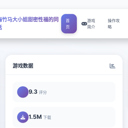
梅竹马大小姐甜密性福的同
首
游戏
操作攻
页
简介
略
活
游戏数据
9.3
评分
1.5M
下载