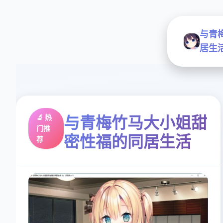
与青
居生
🔬 热
与青梅竹马大小姐甜
门推
密性福的同居生活
荐