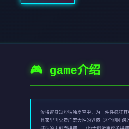
🎮 game介绍
汝将置身短短独独夏空中，为一件件疯狂其
且家里再欠着广宏大性的界债 这个刚刚踏
好型的未到而拼搏… （也大概运用腰子拼搏