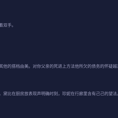
着双手。
其他的搭档由美。对你父亲的死进上方法他所欠的债务的怀疑越
。黛比在厨房放表现声明确时刻，珍妮在行廊里含有己己的望法