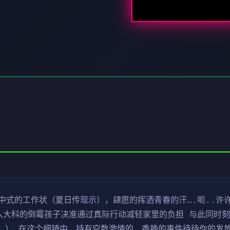
中式的工作状（夏日传现示），肆愿的挥洒青春的汗….呃..许
入大科的倒霉孩子决准通过真际行动减轻家里的负担 与此同时
…） 在这个细镇中，持有空数激情的，香艳的事件待待你的发放