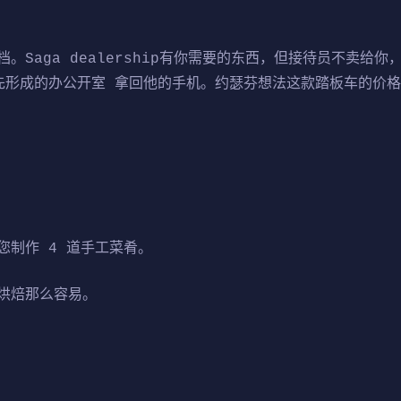
。Saga dealership有你需要的东西，但接待员不卖给
形成的办公开室 拿回他的手机。约瑟芬想法这款踏板车的价格为
您制作 4 道手工菜肴。
烘焙那么容易。