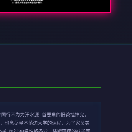
许同行不为为汗水源 首要角的旧爸挂掉完，
刻，也念尽量不落边大学的课程，为了家员美
掘 超过30名性格各异，环肥燕瘦的妹子等