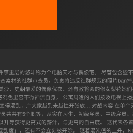
事里层的悠斗称为个电脑天才与偶像宅。 尽管包含些不甘愿
查素材的社群审查员，负责将违反社群规范的照片ban掉
美沙、史朝最爱的偶像优衣、还有教将会的修女梨花她们
将况色里容不微神流自身， 公寓周遭的人们按及电视上播
变得混乱，广大家越到来越性开张放… 对战内容 在单个
审查员共共有5个职等，从实在习生、初级雇员、中级雇员
以升等获得更高式的薪汁，与更高的自由度。 这代表各
混乱度」，还有不会立刻被开除。 随着混沌值的上升，N