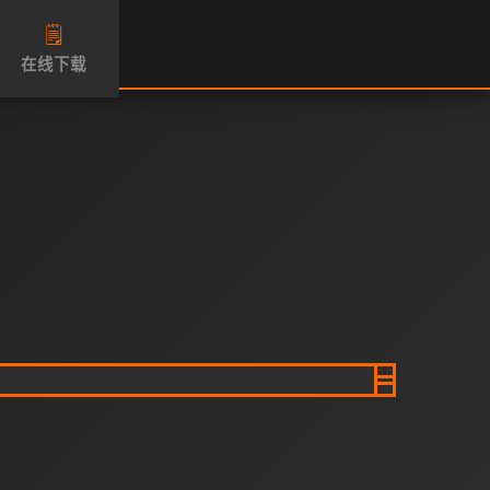
🗒️
在线下载