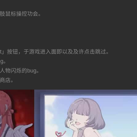
单肢鼠标操控功会。
cut」按钮，于游戏进入面即以及及许点击跳过。
g。
人物闪烁的bug。
出商店。