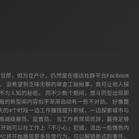
，但为讫产计，仍然是在接达社群平台Facibook
。 没希望到乏味无聊的审查工始始事，竟可让他人探
不为人知的秘密。 同不少数个期间，悠斗同型出现即
报的新型闻内容似乎渐渐启动有一些不对劲。 好像整
天的4个时段一边工作赚钱提升职候，一边探索城市与
、高端级雇员、监管员。 当工作表现现优异，赢得足够
置开始可以在工作上「不小心」犯错，流出一些情色内
PC将开始展现更多异常行为，可以解锁新式的事件，