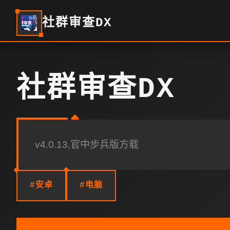
社群审查DX
社群审查DX
v4.0.13,官中步兵版方载
#安卓
#电脑