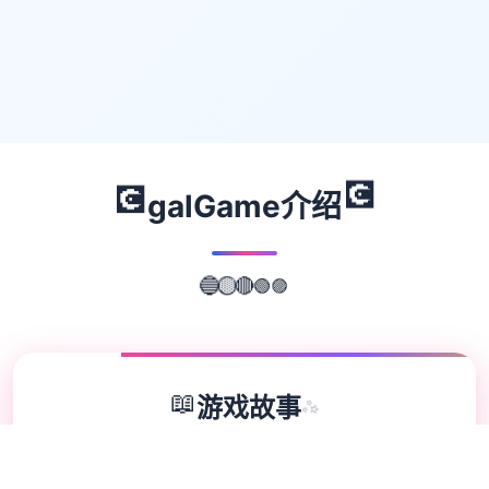
💽
💽
galGame介绍
🟣
🟢
🔴
🟡
🔵
📖
游戏故事
✨
体验家“罗恩”带领1就是探险细队，调查常年