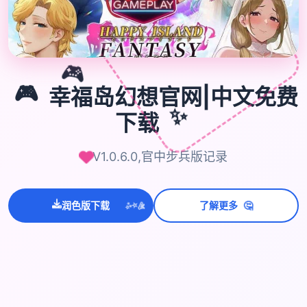
🎮
🎮
幸福岛幻想官网|中文免费
✨
下载
V1.0.6.0,官中步兵版记录
💫
🤔
✨
润色版下载
了解更多
⭐