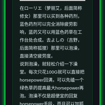
在ローリエ（萝丽艾，后面简称
修女）那里可以买到各种药剂，
蓝色药剂可以完全消除疲劳影
响，蓝药又可以用蓝色药草在工
作台处合成。去よしの（吉野，
后面简称狐狸）那里可以泡澡，
直接清空疲劳度。
说到泡澡，就轻松介绍一下澡
堂。每次只花100G就可以直接把
horsepower回满，可以先磕一个
绿色草药提高最大horsepower再
泡。泡澡不仅是超便宜的回复
horsepower手段，而且可以加狐