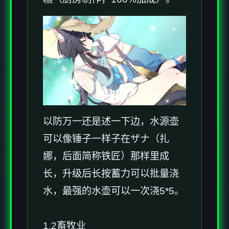
以防万一还是述一下边，水源壶
可以像锤子一样子在ザナ（扎
娜，后面简称铁匠）那样里成
长，升级后长按蓄力可以批量浇
水，最强的水壶可以一次浇5*5。
1.2畜牧业