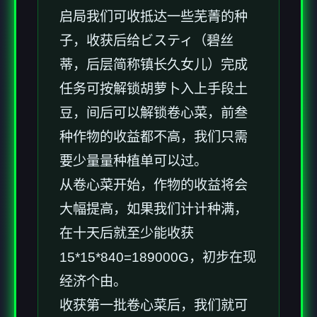
启局我们可收抵达一些芜菁的种
子，收获后给ビスティ（碧丝
蒂，后层简称镇长久女儿）完成
任务可按解锁胡萝卜入上手段土
豆，间后可以解锁卷心菜，前叁
种作物的收益都不高，我们只需
要少量量种植单可以过。
从卷心菜开始，作物的收益将会
大幅提高，如果我们计计种满，
在十天后就至少能收获
15*15*840=189000G，初步在现
经济个由。
收获第一批卷心菜后，我们就可