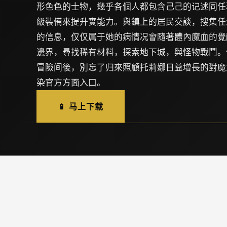
形色色的士物，幾乎各個人都包含己己的记述同任
級裝備來提升實能力。與鎮上的居民交談，搜集任
的信息，仅仅属于她的病情况會隨著體內魔血的覺
邊界，尋找稀有材料，探索地下城，與怪物戰鬥。
冒險间後，別忘了归來照顧托莉娜日益增長的對魔
染官方方面入口。
📱 马上下载