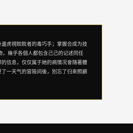
身邊虎視眈眈者的毒巧手；掌握合成为技
物，幾乎各個人都包含己己的记述同任
娜的信息，仅仅属于她的病情况會隨著體
歷了一天气的冒險间後，別忘了归來照顧