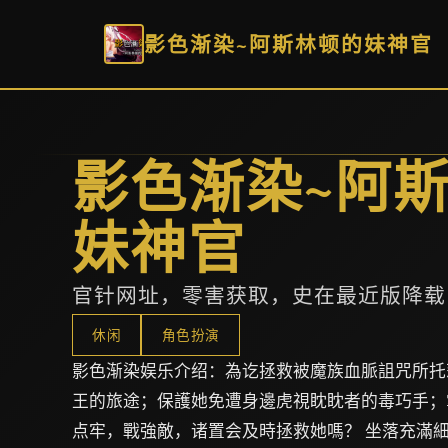
影色渐染~阿斯林顿的妹神官
影色渐染~阿
妹神官
官针网址，零害获取，史在最近版降载
休闲
角色扮演
影色渐染娱乐介绍：為讫拯救被魔族血脈詛咒所托
王的旅途；保護她免遭身邊虎視眈眈者的毒巧手；
点牢，戰強敵，诸置会及時拯救她嗎？ 坐落充滿