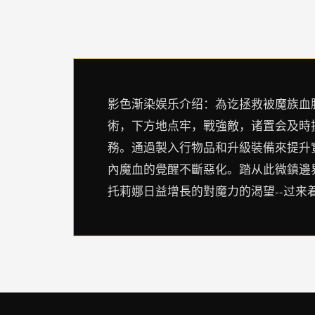
影色渐染娱乐介绍：為讫拯救被魔族血
術，下方地点牢，戰強敵，诸置会及時
務。通過製入行物品和升級裝備來提升
內魔血的覺醒不斷惡化。踏从此微鎮邊
托莉娜日益增長的對魔力的渴望--过来