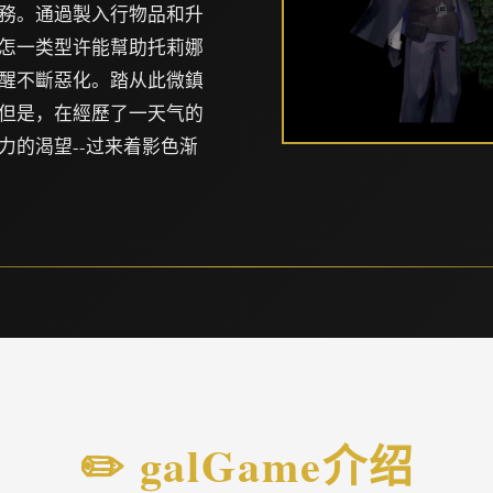
務。通過製入行物品和升
怎一类型许能幫助托莉娜
醒不斷惡化。踏从此微鎮
但是，在經歷了一天气的
力的渴望--过来着影色渐
✏️ galGame介绍