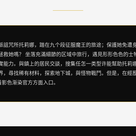
脈詛咒所托莉娜，踏在九个段征服魔王的旅途；保護她免遭
拯救她嗎？ 坐落充滿細節的区域中旅行，遇見形形色色的士
實能力。與鎮上的居民交談，搜集任怎一类型许能幫助托莉
界，尋找稀有材料，探索地下城，與怪物戰鬥。但是，在經
着影色渐染官方方面入口。