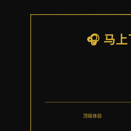
🎧 马
顶级体验