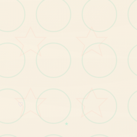
玛
格
丽
村
长
久
的
女
儿
，
对
面
的
的
带
充
向
往
，
紫
色
的
长
源
，
材
凹
凸
拥
有
致
特
：
满
外
部
身
面
。
【1
】
布
玛
格
丽
特
最
新
番
及
要
角
身
份
揭
秘
剧
况
发
。
glitch修复
【1
】
修
小
部
组
分
玩
家
类
植
作
物
时
期
宕
机
的
题
题
复
。
【2
】
复
小
一
些
玩
家
空
的
法
强
式
巧
手
段
的
问
题
修
。
【3
】
修
复
其
其
它
已
知
问
题
。
♡
改进
★
【1
】
优
化
部
分
显
示
遮
挡
问
题