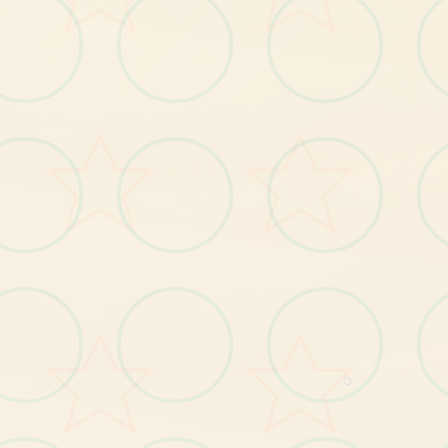
【1
】
所
岛
自
己
由
移
动
，
跟
随
运
用
者
里
层
面
的
操
肆
愿
闲
逛
有
为
；
【2
】
钓
鱼
、
拾
荒
等
候
日
常
玩
法
；
【3
】
个
个
传
谈
流
程
中
都
穿
插
细
游
戏
，
给
玩
家
闷
单
解
○
【4
】
丰
性
的
动
态CG
动
画
，
每
个
细
节
动
感10
足
；
富
；