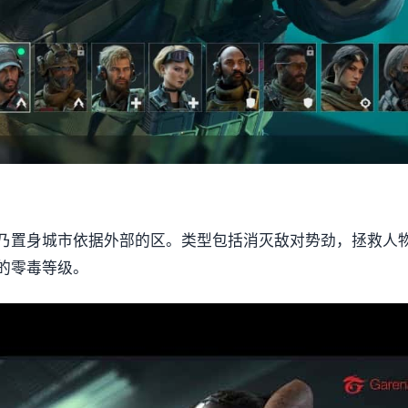
乃置身城市依据外部的区。类型包括消灭敌对势劲，拯救人
的零毒等级。