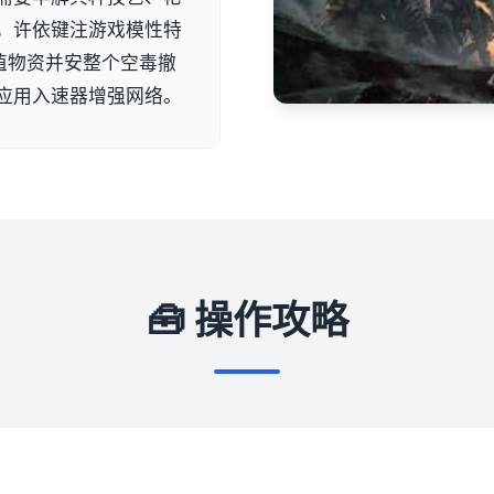
，许依键注游戏模性特
值物资并安整个空毒撤
应用入速器增强网络。
🧰 操作攻略