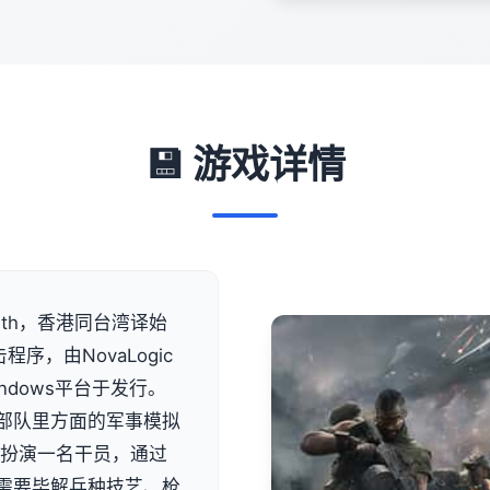
💾 游戏详情
ngth，香港同台湾译始
序，由NovaLogic
Windows平台于发行。
部队里方面的军事模拟
者扮演一名干员，通过
需要毕解兵种技艺、枪